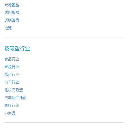
天地盖盒
透明折盒
透明圆筒
泡壳
按吸塑行业
食品行业
果蔬行业
糕点行业
电子行业
化妆品吸塑
汽车配件托盘
医疗行业
小商品