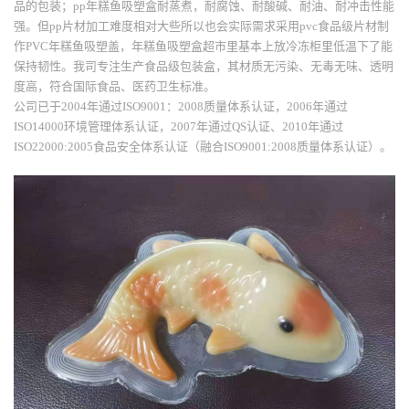
品的包装；pp年糕鱼吸塑盒耐蒸煮，耐腐蚀、耐酸碱、耐油、耐冲击性能
强。但pp片材加工难度相对大些所以也会实际需求采用pvc食品级片材制
作PVC年糕鱼吸塑盖，年糕鱼吸塑盒超市里基本上放冷冻柜里低温下了能
保持韧性。我司专注生产食品级包装盒，其材质无污染、无毒无味、透明
度高，符合国际食品、医药卫生标准。
公司已于2004年通过ISO9001：2008质量体系认证，2006年通过
ISO14000环境管理体系认证，2007年通过QS认证、2010年通过
ISO22000:2005食品安全体系认证（融合ISO9001:2008质量体系认证）。