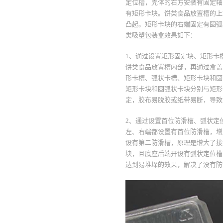
定位槽，壳体的右方安装有固定轴
有矩形卡块。饼类食品放置槽的上
凸起。矩形卡块的右端固定有圆弧
类吸塑包装盒效果如下：
1、通过设置矩形固定块、矩形卡
饼类食品放置槽内部，再通过盒盖
形卡槽、弧状卡槽、矩形卡块和圆
矩形卡块和圆弧状卡块分别与矩形
定，胶布易脱胶或纸带易断，导致
2、通过设置首位防滑槽、弧状定
左、右端都设置有首位防滑槽，增
设有第二防滑槽，原理是增大了接
块，且底座后端开设有弧状定位槽
达到易堆垛的效果，解决了没有防