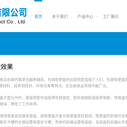
首页
关于我们
产品中心
工厂展示
盒效果
食品包装的需求也越来越高，包装吸塑盒的出现则是造福了人们，包装吸塑盒
PET等材料，具有韧性好、环保无毒等特点，在包装食品领域中被广泛。
盖子是分开的，直接用胶布或纸带将其固定，胶布易脱胶或纸带易断，导致盒
堆垛，降低了工作效率。
滑饼类食品包装吸塑盒，由吸塑盒开盖与吸塑盒底托组成，吸塑盒的前端开设
矩形卡槽的左端设置有弧状卡槽，壳体的后端设置有底座，且底座的后端从外