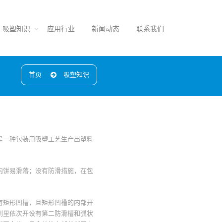
吸塑知识
应用行业
新闻动态
联系我们
首页
吸塑知识
是一种包装用吸塑工艺生产出塑料
内饼易滑落；没有防滑措施，在包
有矩形凹槽，且矩形凹槽的内部开
到里依次开设有第二防滑槽和弧状